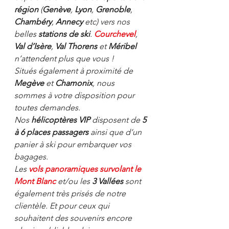
région
 (
Genève
, 
Lyon
, 
Grenoble
, 
Chambéry
, 
Annecy
 etc) vers nos 
belles 
stations de ski
. 
Courchevel
, 
Val d’Isère
, 
Val Thorens
 et 
Méribel
n’attendent plus que vous !
Situés également à proximité de 
Megève
 et 
Chamonix
, nous 
sommes à votre disposition pour 
toutes demandes.
Nos 
hélicoptères VIP
 disposent de 
5 
à 6 places passagers
 ainsi que d’un 
panier à ski pour embarquer vos 
bagages.
Les
 vols panoramiques survolant le 
Mont Blanc
 et/ou les 
3 Vallées
 sont 
également très prisés de notre 
clientèle. Et pour ceux qui 
souhaitent des souvenirs encore 