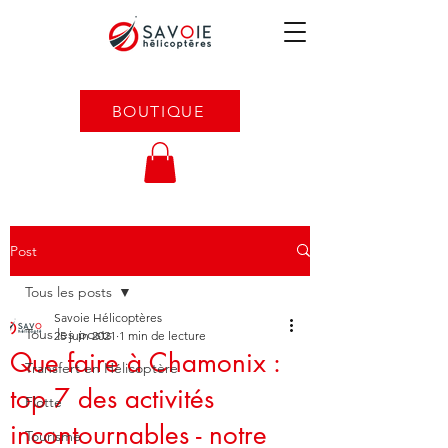
BOUTIQUE
Post
Tous les posts
Savoie Hélicoptères
Tous les posts
25 juin 2021
1 min de lecture
Que faire à Chamonix :
Transfert en Hélicoptère
top 7 des activités
Flotte
incontournables - notre
Tourisme