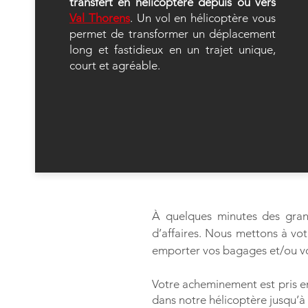
transfert en hélicoptère depuis ou vers
Val Thorens
. Un vol en hélicoptère vous
permet de transformer un déplacement
long et fastidieux en un trajet unique,
court et agréable.
À quelques minutes des gran
d’affaires. Nous mettons à vo
emporter vos bagages et/ou vo
Votre acheminement est pris e
dans notre hélicoptère jusqu’à 