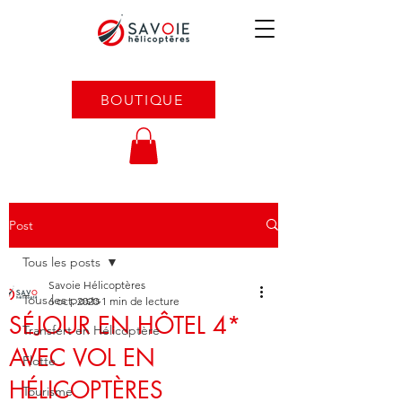
BOUTIQUE
Post
Tous les posts
Savoie Hélicoptères
Tous les posts
6 oct. 2020
1 min de lecture
SÉJOUR EN HÔTEL 4*
Transfert en Hélicoptère
AVEC VOL EN
Flotte
HÉLICOPTÈRES
Tourisme