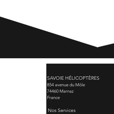
SAVOIE HÉLICOPTÈRES
854 avenue du Môle
74460 Marnaz
France
Nos Services ​