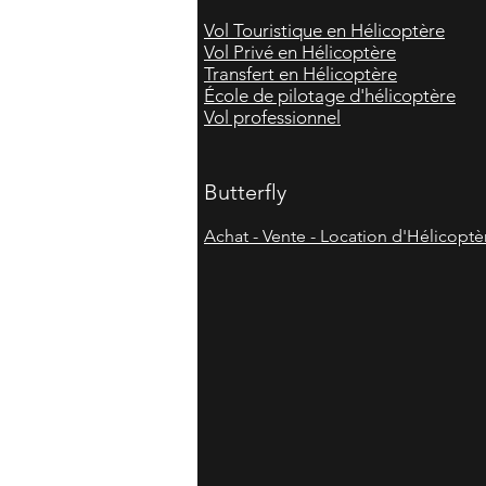
Vol Touristique en Hélicoptère
Vol Privé en Hélicoptère
Transfert en Hélicoptère
École de pilotage d'hélicoptère
Vol professionnel
Butterfly
Achat - Vente - Location d'Hélicoptè