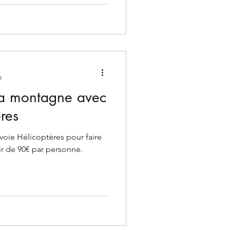
e
la montagne avec
res
oie Hélicoptères pour faire
tir de 90€ par personne.