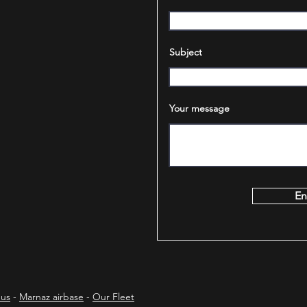
Subject
Your message
En
 us
-
Marnaz airbase
-
Our Fleet