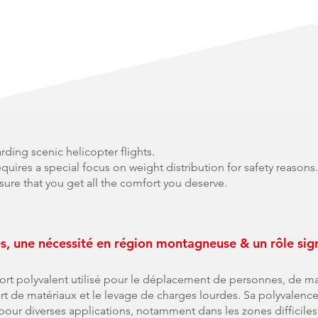
ding scenic helicopter flights.
quires a special focus on weight distribution for safety reasons. 
 sure that you get all the comfort you deserve.
 une nécessité en région montagneuse & un rôle signi
ort polyvalent utilisé pour le déplacement de personnes, de ma
t de matériaux et le levage de charges lourdes. Sa polyvalence e
l pour diverses applications, notamment dans les zones difficil