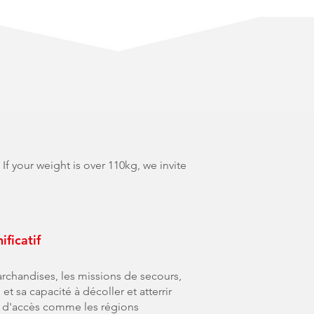
If your weight is over 110kg, we invite
ficatif
rchandises, les missions de secours,
t sa capacité à décoller et atterrir
es d'accès comme les régions