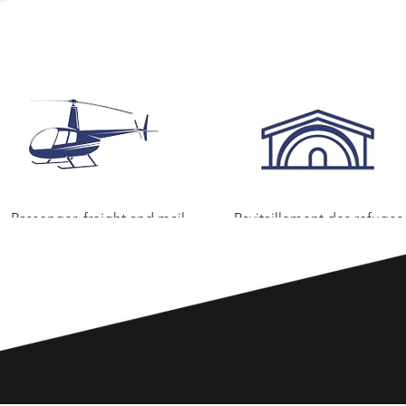
Passenger, freight and mail
Ravitaillement des refuges
transport