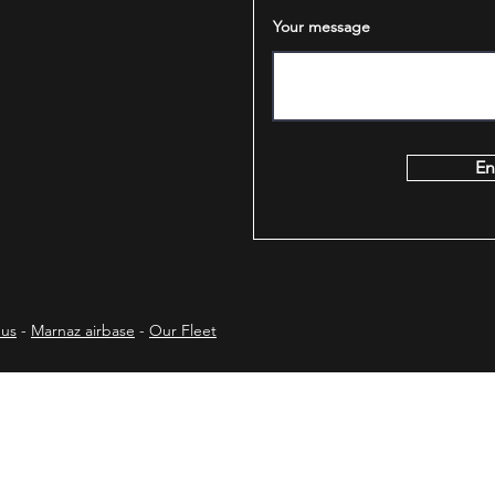
Your message
En
 us
-
Marnaz airbase
-
Our Fleet