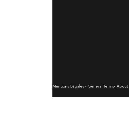
Mentions Légales
-
General Terms
-
About